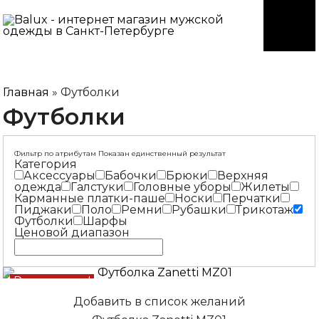
Главная
»
Футболки
Футболки
Фильтр по атрибутам
Показан единственный результат
Категория
Аксессуары
Бабочки
Брюки
Верхняя
одежда
Галстуки
Головные уборы
Жилеты
Карманные платки-паше
Носки
Перчатки
Пиджаки
Поло
Ремни
Рубашки
Трикотаж
Футболки
Шарфы
Ценовой диапазон
Распродажа!
Добавить в список желаний