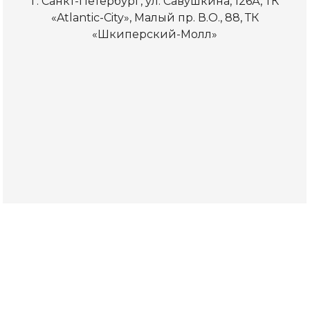
г. Санкт-Петербург, ул. Савушкина, 126А, ТК
«Atlantic-City», Малый пр. В.О., 88, ТК
«Шкиперский-Молл»