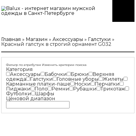
Главная
»
Магазин
»
Аксессуары
»
Галстуки
»
Красный галстук в строгий орнамент G032
Фильтр по атрибутам
Изменить критерии поиска
Категория
Аксессуары
Бабочки
Брюки
Верхняя
одежда
Галстуки
Головные уборы
Жилеты
Карманные платки-паше
Носки
Перчатки
Пиджаки
Поло
Ремни
Рубашки
Трикотаж
Футболки
Шарфы
Ценовой диапазон