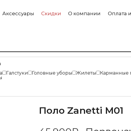
Аксессуары
Скидки
О компании
Оплата и
а
а
Галстуки
Головные уборы
Жилеты
Карманные 
ы
Поло Zanetti M01