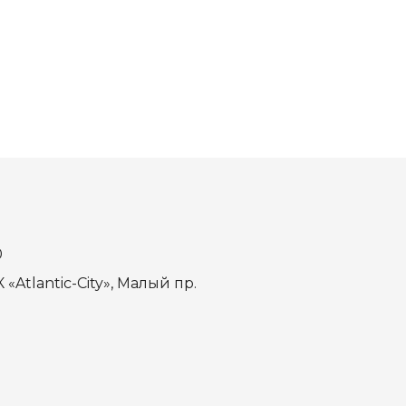
0
 «Atlantic-City», Малый пр.