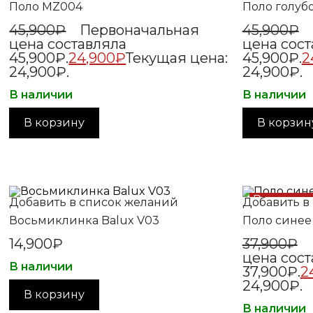
Поло MZ004
Поло голубо
45,900
₽
Первоначальная
45,900
₽
цена составляла
цена сост
45,900₽.
24,900
₽
Текущая цена:
45,900₽.
2
24,900₽.
24,900₽.
В наличии
В наличии
В корзину
В корзин
Распрода
Добавить в список желаний
Добавить в
Восьмиклинка Balux V03
Поло синее 
14,900
₽
37,900
₽
цена сост
В наличии
37,900₽.
2
24,900₽.
В корзину
В наличии