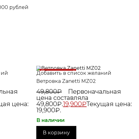
5000 рублей
Распродажа!
ний
Добавить в список желаний
Ветровка Zanetti MZ02
льная
49,800
₽
Первоначальная
цена составляла
щая цена:
49,800₽.
19,900
₽
Текущая цена:
19,900₽.
В наличии
В корзину