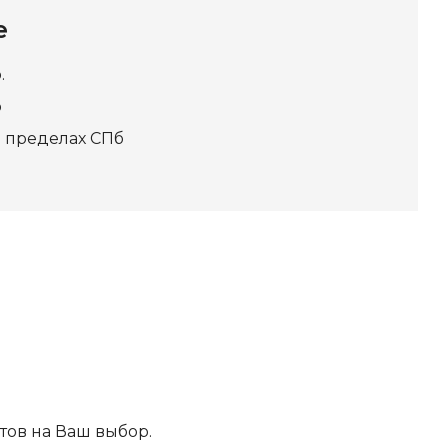
е
.
о
 в пределах СПб
ов на Ваш выбор.