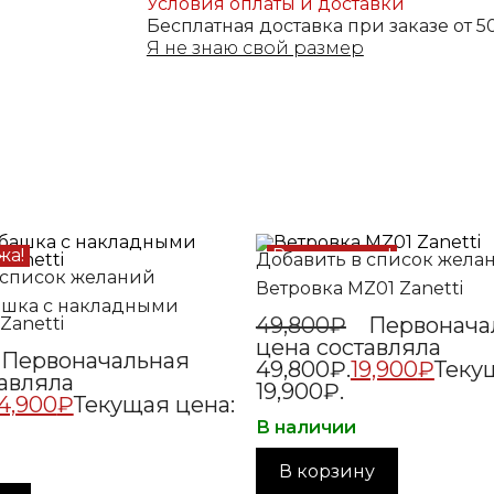
Условия оплаты и доставки
Бесплатная доставка при заказе от 
Я не знаю свой размер
жа!
Распродажа!
Добавить в список жела
 список желаний
Ветровка MZ01 Zanetti
ашка с накладными
49,800
₽
Первонача
Zanetti
цена составляла
Первоначальная
49,800₽.
19,900
₽
Теку
авляла
19,900₽.
4,900
₽
Текущая цена:
В наличии
В корзину