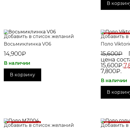
В корзин
Распрода
Добавить в список желаний
Добавить в
Восьмиклинка V06
Поло Viktori
14,900
₽
15,600
₽
цена сост
В наличии
15,600₽.
7,
7,800₽.
В корзину
В наличии
В корзин
Распродажа!
Распрода
Добавить в список желаний
Добавить в