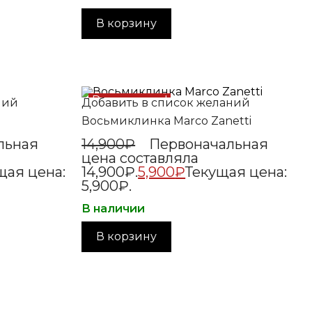
В корзину
Распродажа!
ний
Добавить в список желаний
Восьмиклинка Marco Zanetti
льная
14,900
₽
Первоначальная
цена составляла
щая цена:
14,900₽.
5,900
₽
Текущая цена:
5,900₽.
В наличии
В корзину