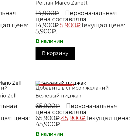
Реглан Marco Zanetti
льная
14,900
₽
Первоначальная
цена составляла
щая цена:
14,900₽.
5,900
₽
Текущая цена:
5,900₽.
В наличии
В корзину
Распродажа!
ний
Добавить в список желаний
o Zell
Бежевый пиджак
льная
65,900
₽
Первоначальная
цена составляла
щая цена:
65,900₽.
45,900
₽
Текущая цена:
45,900₽.
В наличии