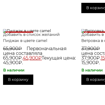
В корзин
Распродажа!
Распрода
Добавить в список желаний
Добавить в
Пиджак в цвете camel
Ветровка в 
65,900
₽
Первоначальная
37,900
₽
цена составляла
цена сост
65,900₽.
45,900
₽
Текущая цена:
37,900₽.
1
45,900₽.
15,900₽.
В наличии
В наличии
В корзину
В корзин