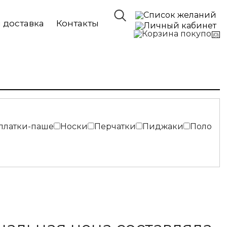
 доставка
Контакты
(0)
платки-паше
Носки
Перчатки
Пиджаки
Поло