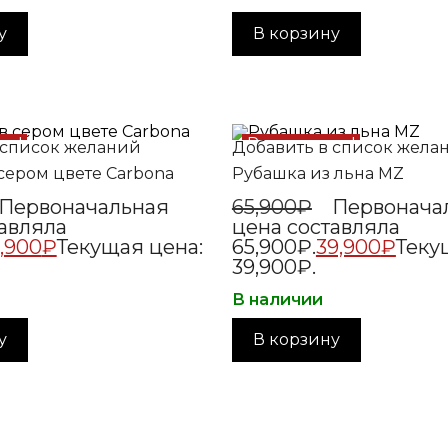
у
В корзину
жа!
Распродажа!
 список желаний
Добавить в список жела
сером цвете Carbona
Рубашка из льна MZ
Первоначальная
65,900
₽
Первонача
авляла
цена составляла
5,900
₽
Текущая цена:
65,900₽.
39,900
₽
Теку
39,900₽.
В наличии
у
В корзину