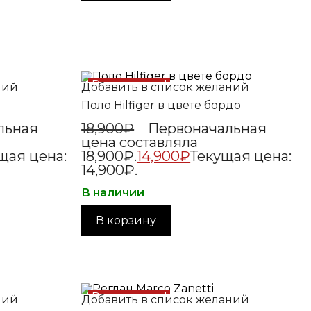
Распродажа!
ний
Добавить в список желаний
Поло Hilfiger в цвете бордо
льная
18,900
₽
Первоначальная
цена составляла
щая цена:
18,900₽.
14,900
₽
Текущая цена:
14,900₽.
В наличии
В корзину
Распродажа!
ний
Добавить в список желаний