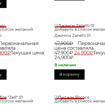
у
жа!
Распродажа!
 список желаний
Добавить в список жела
o
Джинсы Zanetti 01
Первоначальная
47,900
₽
Первонача
авляла
цена составляла
800
₽
Текущая цена:
47,900₽.
24,900
₽
Теку
24,900₽.
В наличии
у
В корзину
жа!
Распродажа!
 список желаний
Добавить в список жела