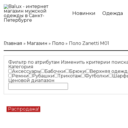
Новинки
Одежда
Главная
»
Магазин
»
Поло
»
Поло Zanetti M01
Фильтр по атрибутам
Изменить критерии поиск
Категория
Аксессуары
Бабочки
Брюки
Верхняя одежд
Ремни
Рубашки
Трикотаж
Футболки
Шарф
Ценовой диапазон
Распродажа!