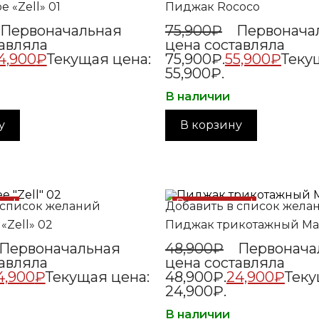
е «Zell» 01
Пиджак Rococo
Первоначальная
75,900
₽
Первонача
авляла
цена составляла
4,900
₽
Текущая цена:
75,900₽.
55,900
₽
Теку
55,900₽.
В наличии
у
В корзину
жа!
Распродажа!
 список желаний
Добавить в список жела
«Zell» 02
Пиджак трикотажный Mari
Первоначальная
48,900
₽
Первонача
авляла
цена составляла
4,900
₽
Текущая цена:
48,900₽.
24,900
₽
Теку
24,900₽.
В наличии